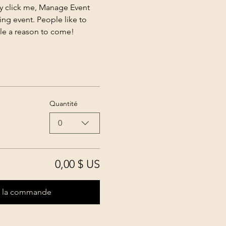
ly click me, Manage Event 
ing event. People like to 
ple a reason to come!
Quantité
0
0,00 $ US
r la commande