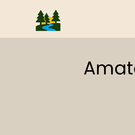
Camping
La Pinède
Amate