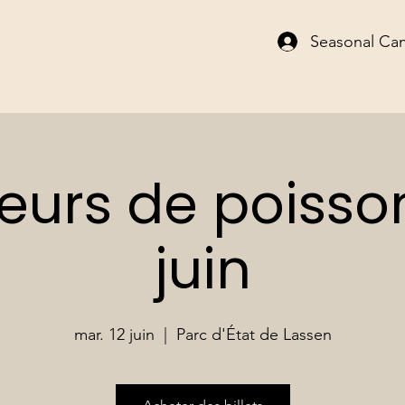
Seasonal Ca
Accueil
Infos
Activités
Réservations
Sites
urs de poisson
juin
mar. 12 juin
  |  
Parc d'État de Lassen