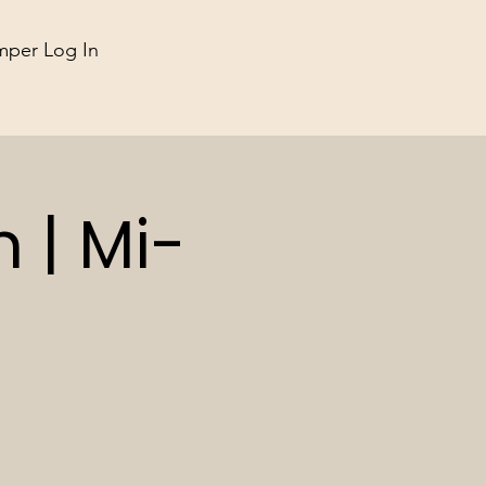
mper Log In
 Saisonniers
Trouvez-nous
Bois
...
 | Mi-