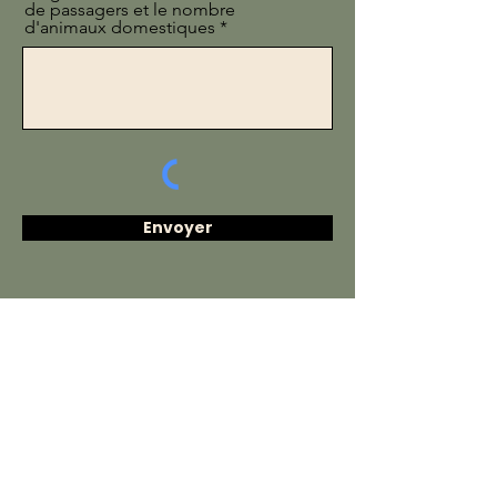
de passagers et le nombre
d'animaux domestiques
Envoyer
POLITIQUE DE CONFIDENTIALITÉ
Numéro sans frais
833-981-1300