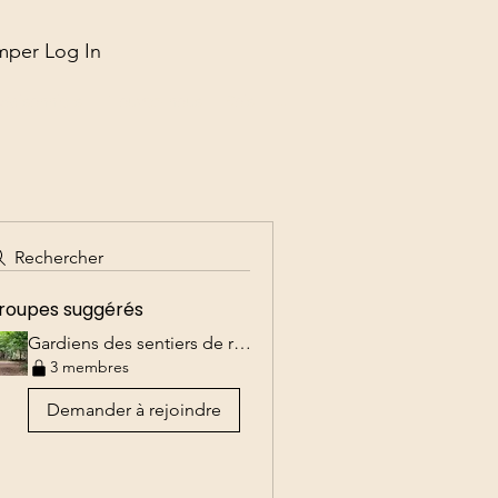
mper Log In
 Saisonniers
Trouvez-nous
Bois
...
Rechercher
roupes suggérés
Gardiens des sentiers de randonnée
3 membres
Demander à rejoindre