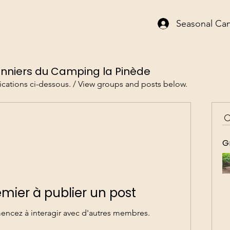
Seasonal Ca
Accueil
Infos
Activités
Réservations
Sites
nniers du Camping la Pinède
ications ci-dessous. / View groups and posts below.
G
emier à publier un post
ncez à interagir avec d'autres membres.