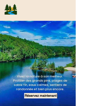
Camping La
Pinède
Vivez la nature à son meilleur.
Profiter des grands pins, plages de
sable fin, eaux calmes, sentiers de
randonnée et bien plus encore.
Réservez maintenant